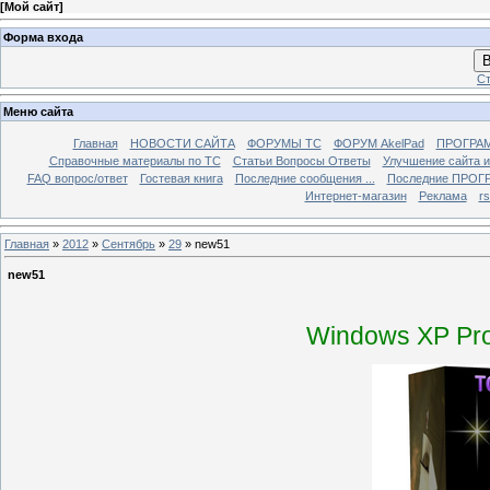
[
Мой сайт
]
Форма входа
В
Ст
Меню сайта
Главная
НОВОСТИ САЙТА
ФОРУМЫ TC
ФОРУМ AkelPad
ПРОГРА
Справочные материалы по TС
Статьи Вопросы Ответы
Улучшение сайта 
FAQ вопрос/ответ
Гостевая книга
Последние сообщения ...
Последние ПРОГР
Интернет-магазин
Реклама
r
Главная
»
2012
»
Сентябрь
»
29
» new51
new51
Windows XP Pro