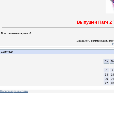
Выпущен Патч 2 Т
Всего комментариев
:
0
Добавлять комментарии могу
[
Р
Calendar
Пн
Вт
6
7
13
14
20
21
27
28
Полная версия сайта