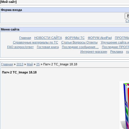
[
Мой сайт
]
Форма входа
В
Ст
Меню сайта
Главная
НОВОСТИ САЙТА
ФОРУМЫ TC
ФОРУМ AkelPad
ПРОГРА
Справочные материалы по TС
Статьи Вопросы Ответы
Улучшение сайта 
FAQ вопрос/ответ
Гостевая книга
Последние сообщения ...
Последние ПРОГР
Интернет-магазин
Реклама
r
Главная
»
2013
»
Май
»
25
» Патч 2 ТС_Image 18.18
Патч 2 ТС_Image 18.18