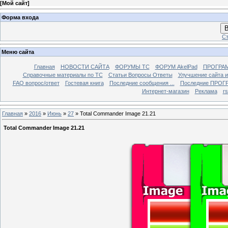
[
Мой сайт
]
Форма входа
В
Ст
Меню сайта
Главная
НОВОСТИ САЙТА
ФОРУМЫ TC
ФОРУМ AkelPad
ПРОГРА
Справочные материалы по TС
Статьи Вопросы Ответы
Улучшение сайта 
FAQ вопрос/ответ
Гостевая книга
Последние сообщения ...
Последние ПРОГР
Интернет-магазин
Реклама
r
Главная
»
2016
»
Июнь
»
27
» Total Commander Image 21.21
Total Commander Image 21.21