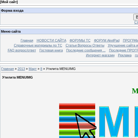
[
Мой сайт
]
Форма входа
В
Ст
Меню сайта
Главная
НОВОСТИ САЙТА
ФОРУМЫ TC
ФОРУМ AkelPad
ПРОГРА
Справочные материалы по TС
Статьи Вопросы Ответы
Улучшение сайта 
FAQ вопрос/ответ
Гостевая книга
Последние сообщения ...
Последние ПРОГР
Интернет-магазин
Реклама
r
Главная
»
2013
»
Март
»
8
» Утилита MENUIMG
Утилита MENUIMG
M