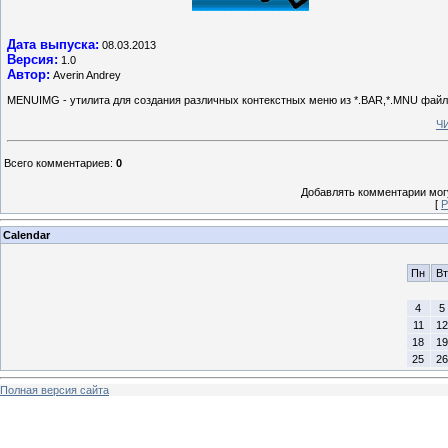
Дата выпуска:
08.03.2013
Версия:
1.0
Автор:
Averin Andrey
MENUIMG - утилита для создания различных контекстных меню из *.BAR,*.MNU файл
Ч
Всего комментариев
:
0
Добавлять комментарии могу
[
Р
Calendar
Пн
Вт
4
5
11
12
18
19
25
26
Полная версия сайта