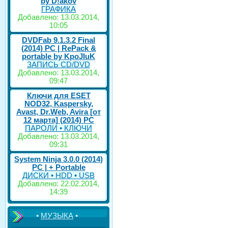
by D!akov
ГРАФИКА
Добавлено: 13.03.2014,
10:05
DVDFab 9.1.3.2 Final
(2014) PC | RePack &
portable by KpoJIuK
ЗАПИСЬ CD/DVD
Добавлено: 13.03.2014,
09:47
Ключи для ESET
NOD32, Kaspersky,
Avast, Dr.Web, Avira [от
12 марта] (2014) PC
ПАРОЛИ • КЛЮЧИ
Добавлено: 13.03.2014,
09:31
System Ninja 3.0.0 (2014)
РС | + Portable
ДИСКИ • HDD • USB
Добавлено: 22.02.2014,
14:39
•
МУЗЫКА
•