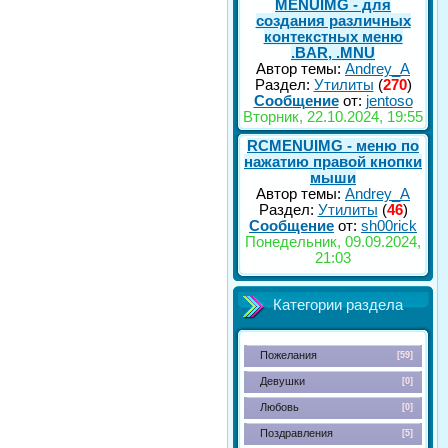
MENUIMG - для
создания различных
контекстных меню
.BAR, .MNU
Автор темы:
Andrey_A
Раздел:
Утилиты
(
270
)
Сообщение
от:
jentoso
Вторник, 22.10.2024, 19:55
RCMENUIMG - меню по
нажатию правой кнопки
мыши
Автор темы:
Andrey_A
Раздел:
Утилиты
(
46
)
Сообщение
от:
sh00rick
Понедельник, 09.09.2024,
21:03
Категории раздела
Пожелания
[59]
Девушки
[0]
Любовь
[0]
Поздравления
[5]