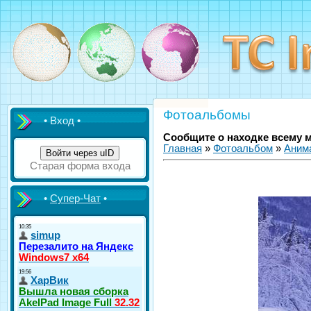
Фотоальбомы
• Вход •
Сообщите о находке всему 
Главная
»
Фотоальбом
»
Аним
Войти через uID
Старая форма входа
•
Супер-Чат
•