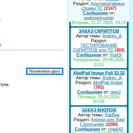
Раздел:
Альтернативные
сборки ТС
(
2147
)
Сообщение
от:
andrejartyushin
Вторник, 21.07.2026, 19:14
ЗАКАЗ СКРИПТОВ
Автор темы:
Andrey_A
Раздел:
»
ТЕСТИРОВАНИЕ
СКРИПТОВ для TC
(
303
)
Сообщение
от:
YuriOl
Понедельник, 29.06.2026,
11:51
AkelPad Image Full 32.32
Автор темы:
Andrey_A
Раздел:
AkelPad Image
тели.
(
791
)
Сообщение
от:
qwe2
Пятница, 03.04.2026,
07:59
ЗАКАЗ КНОПОК
Автор темы:
ХарВик
Раздел:
Кнопки для Total
Commander
(
2200
)
Сообщение
от:
chip642