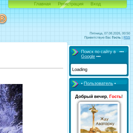
Главная
Регистрация
Вход
Пятница, 07.08.2026, 00:50
Приветствую Вас
Гость
|
RSS
Поиск по сайту в •••
Google
•••
Loading
•
Пользователь
•
Добрый вечер
,
Гость
!