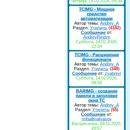
Четверг, 19.02.2026, 05:38
TCIMG - Мощное
средство
автоматизации
Автор темы:
Andrey_A
Раздел:
Утилиты
(
4182
)
Сообщение
от:
AndreyRindyn
Суббота, 14.02.2026,
22:34
TCIMG - Расширение
функционала
Автор темы:
Andrey_A
Раздел:
Утилиты
(
349
)
Сообщение
от:
zyabrevl
Суббота, 14.02.2026,
08:58
BARIMG - создание
панели в заголовке
окна TC
Автор темы:
Andrey_A
Раздел:
Утилиты
(
55
)
Сообщение
от:
mihailmatyasov
Воскресенье, 09.11.2025,
20:57