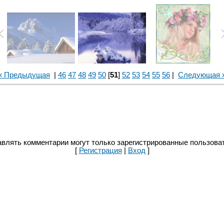
« Предыдущая
|
46
47
48
49
50
[
51
]
52
53
54
55
56
|
Следующая 
влять комментарии могут только зарегистрированные пользова
[
Регистрация
|
Вход
]