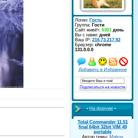
Логин:
Гость
Группа:
Гости
Сайт живёт:
5301
день
Вы с нами:
дней
Ваш IP:
216.73.217.92
Браузер:
chrome
131.0.0.0
Добавить в Избранное
•
На форуме
•
Total Commander 11.51
final 64bit 32bit VIM 49
portable
Автор темы:
Matros