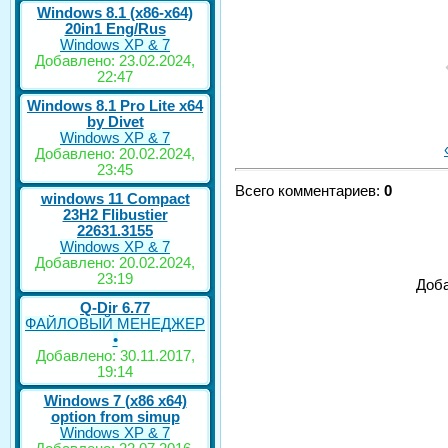
Windows 8.1 (x86-x64)
20in1 Eng/Rus
Windows XP & 7
Добавлено: 23.02.2024,
22:47
Windows 8.1 Pro Lite x64
by Divet
Windows XP & 7
Добавлено: 20.02.2024,
23:45
Всего комментариев
:
0
windows 11 Compact
23H2 Flibustier
22631.3155
Windows XP & 7
Добавлено: 20.02.2024,
23:19
Доба
Q-Dir 6.77
ФАЙЛОВЫЙ МЕНЕДЖЕР
•
Добавлено: 30.11.2017,
19:14
Windows 7 (x86 x64)
option from simup
Windows XP & 7