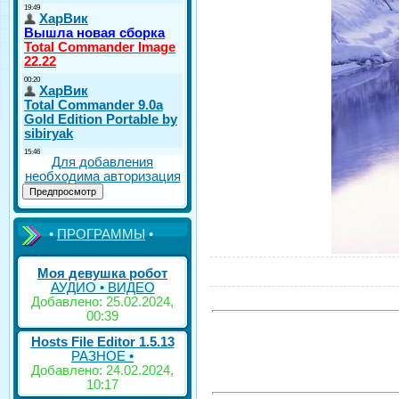
Для добавления
необходима авторизация
•
ПРОГРАММЫ
•
Моя девушка робот
АУДИО • ВИДЕО
Добавлено: 25.02.2024,
00:39
Hosts File Editor 1.5.13
РАЗНОЕ •
Добавлено: 24.02.2024,
10:17