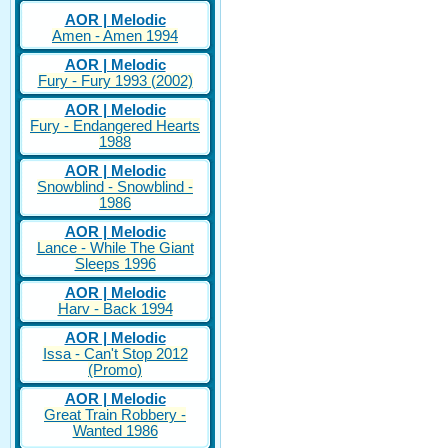
AOR | Melodic
Amen - Amen 1994
AOR | Melodic
Fury - Fury 1993 (2002)
AOR | Melodic
Fury - Endangered Hearts
1988
AOR | Melodic
Snowblind - Snowblind -
1986
AOR | Melodic
Lance - While The Giant
Sleeps 1996
AOR | Melodic
Harv - Back 1994
AOR | Melodic
Issa - Can't Stop 2012
(Promo)
AOR | Melodic
Great Train Robbery -
Wanted 1986