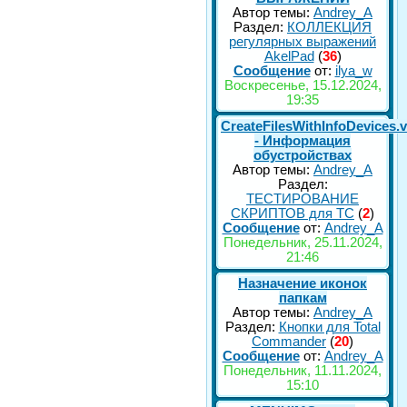
Автор темы:
Andrey_A
Раздел:
КОЛЛЕКЦИЯ
регулярных выражений
AkelPad
(
36
)
Сообщение
от:
ilya_w
Воскресенье, 15.12.2024,
19:35
CreateFilesWithInfoDevices.
- Информация
обустройствах
Автор темы:
Andrey_A
Раздел:
ТЕСТИРОВАНИЕ
СКРИПТОВ для TC
(
2
)
Сообщение
от:
Andrey_A
Понедельник, 25.11.2024,
21:46
Назначение иконок
папкам
Автор темы:
Andrey_A
Раздел:
Кнопки для Total
Commander
(
20
)
Сообщение
от:
Andrey_A
Понедельник, 11.11.2024,
15:10