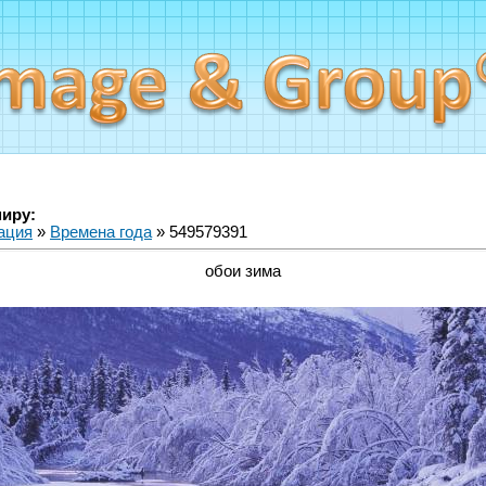
миру:
ация
»
Времена года
» 549579391
обои зима