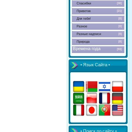
Спасибки
[30]
Приветик
[21]
Для тебя!
[0]
Разное
[0]
Разные надписи
[0]
Природа
[0]
Времена года
[93]
• Язык Сайта •
• Поиск по сайту •