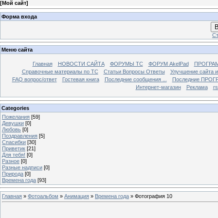
[
Мой сайт
]
Форма входа
В
Ст
Меню сайта
Главная
НОВОСТИ САЙТА
ФОРУМЫ TC
ФОРУМ AkelPad
ПРОГРА
Справочные материалы по TС
Статьи Вопросы Ответы
Улучшение сайта 
FAQ вопрос/ответ
Гостевая книга
Последние сообщения ...
Последние ПРОГР
Интернет-магазин
Реклама
r
Categories
Пожелания
[59]
Девушки
[0]
Любовь
[0]
Поздравления
[5]
Спасибки
[30]
Приветик
[21]
Для тебя!
[0]
Разное
[0]
Разные надписи
[0]
Природа
[0]
Времена года
[93]
Главная
»
Фотоальбом
»
Анимация
»
Времена года
» Фотография 10