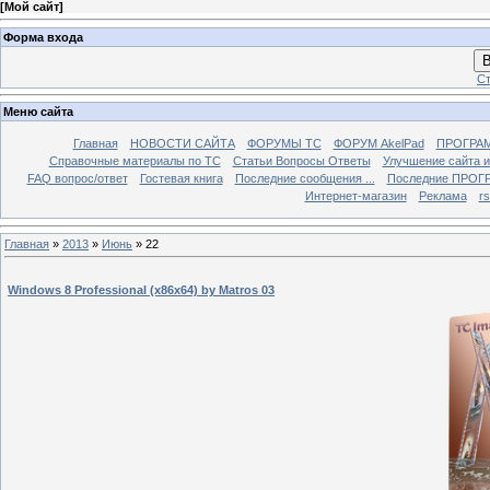
[
Мой сайт
]
Форма входа
В
Ст
Меню сайта
Главная
НОВОСТИ САЙТА
ФОРУМЫ TC
ФОРУМ AkelPad
ПРОГРА
Справочные материалы по TС
Статьи Вопросы Ответы
Улучшение сайта 
FAQ вопрос/ответ
Гостевая книга
Последние сообщения ...
Последние ПРОГР
Интернет-магазин
Реклама
r
Главная
»
2013
»
Июнь
»
22
Windows 8 Professional (x86x64) by Matros 03