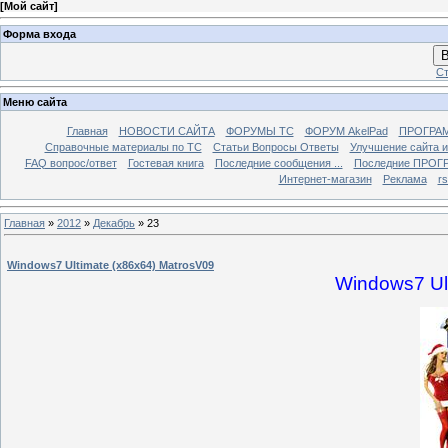
[
Мой сайт
]
Форма входа
В
Ст
Меню сайта
Главная
НОВОСТИ САЙТА
ФОРУМЫ TC
ФОРУМ AkelPad
ПРОГРА
Справочные материалы по TС
Статьи Вопросы Ответы
Улучшение сайта 
FAQ вопрос/ответ
Гостевая книга
Последние сообщения ...
Последние ПРОГР
Интернет-магазин
Реклама
r
Главная
»
2012
»
Декабрь
»
23
Windows7 Ultimate (x86x64) MatrosV09
Windows7 Ult