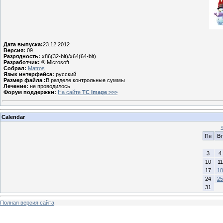
Дата выпуска:
23.12.2012
Версия:
09
Разрядность:
x86(32-bit)/x64(64-bit)
Разработчик:
® Microsoft
Собрал:
Matros
Язык интерфейса:
русский
Размер файла :
В разделе контрольные суммы
Лечение:
не проводилось
Форум поддержки:
На сайте
TC Image >>>
Calendar
Пн
Вт
3
4
10
11
17
18
24
25
31
Полная версия сайта